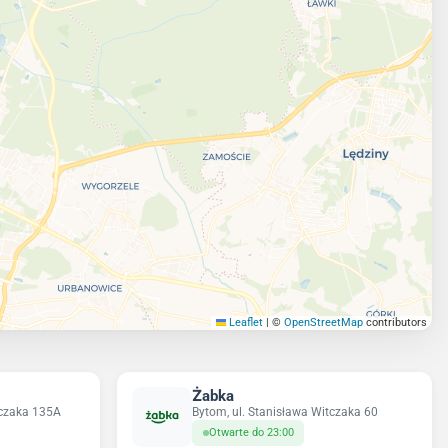
Leaflet
|
©
OpenStreetMap
contributors
Żabka
tczaka 135A
Bytom, ul. Stanisława Witczaka 60
Otwarte do 23:00