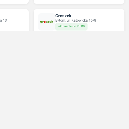
Groszek
ka 13
Bytom, ul. Katowicka 15/8
Otwarte do 20:00
Odido
uszki 1
Bytom, ul. Brzezińska 9
Otwarte do 21:00
Najbliższe niedziele handlowe: