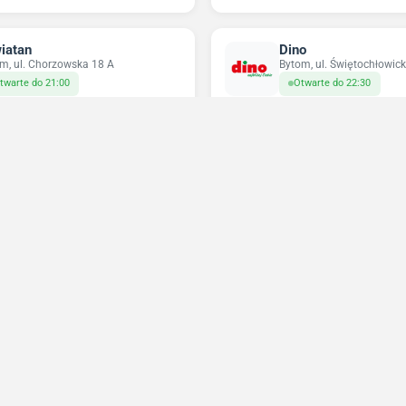
iatan
Dino
m, ul. Chorzowska 18 A
Bytom, ul. Świętochłowic
twarte do 21:00
Otwarte do 22:30
ikatesy Centrum
Pepco
m, ul. Karpacka 1a
Bytom, pl. Tadeusza Kości
twarte do 21:00
Otwarte do 21:00
Niedziele handlowe 2026
Sprawdź w które niedziele sklepy będą otwarte
Wrzesień 2026