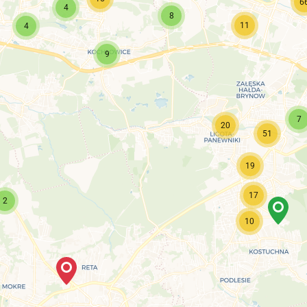
6
4
8
11
4
9
7
20
51
19
17
2
10