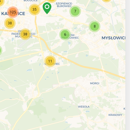
6
35
7
125
38
8
38
6
11