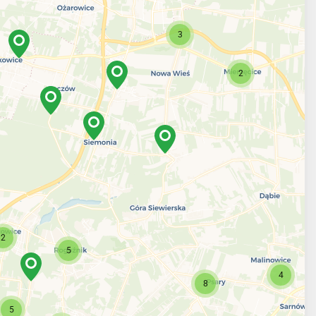
3
2
2
5
4
8
5