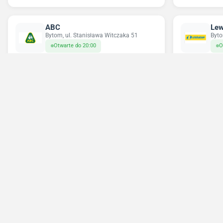
ABC
Lew
Bytom, ul. Stanisława Witczaka 51
Byto
Otwarte do 20:00
O
Chorten
Del
Bytom, ul. Brzezińska 9\2
Byto
Otwarte do 22:00
O
Sierpień - 