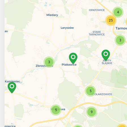
4
25
3
3
5
5
9