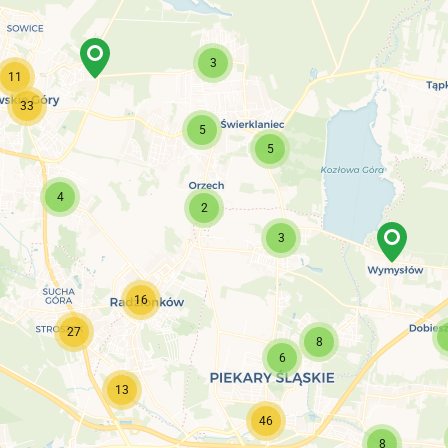
3
11
33
5
5
4
2
3
16
27
8
6
13
46
8