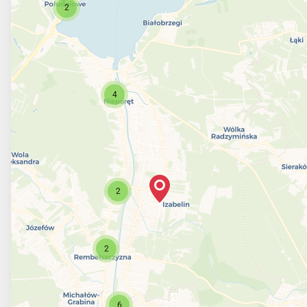
2
4
2
2
6