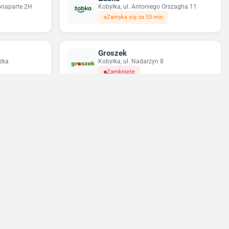
onaparte 2H
Kobyłka, ul. Antoniego Orszagha 11
Zamyka się za 53 min
Groszek
zka
Kobyłka, ul. Nadarzyn 8
Zamknięte
Odido
7
Kobyłka, ul. Nadarzyn 8
Zamknięte