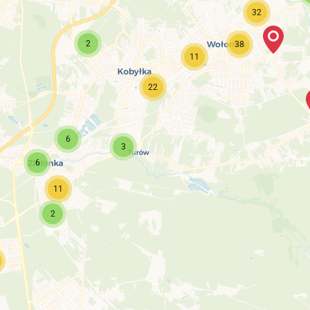
32
2
38
11
22
6
3
6
11
2