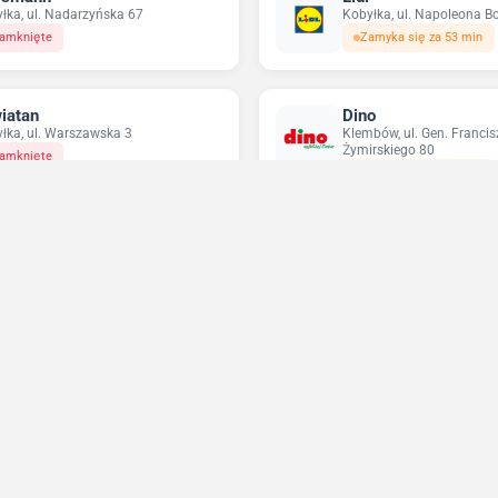
łka, ul. Nadarzyńska 67
Kobyłka, ul. Napoleona B
amknięte
Zamyka się za 53 min
iatan
Dino
łka, ul. Warszawska 3
Klembów, ul. Gen. Francis
Żymirskiego 80
amknięte
Zamyka się za 23 min
ikatesy Centrum
Pepco
min, ul. Wileńska 61a
Wołomin, ul. Kościelna 5/
amknięte
Zamknięte
Niedziele handlowe 2026
Sprawdź w które niedziele sklepy będą otwarte