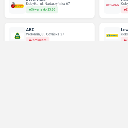
Kobyłka, ul. Nadarzyńska 67
Koby
Otwarte do 23:30
Z
ABC
Lew
Wołomin, ul. Gdyńska 37
Koby
Zamknięte
Z
Chorten
Del
Wołomin, ul. Jana Matejki 23
Woło
Zamknięte
Z