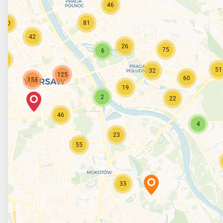
46
81
90
42
26
75
6
21
51
32
125
60
153
19
2
22
46
4
23
55
33