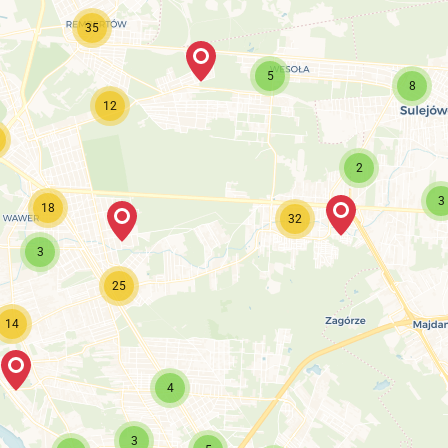
35
5
8
12
2
3
18
32
3
25
14
4
3