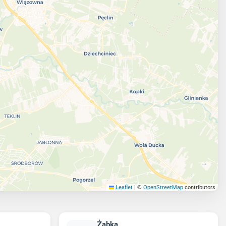
Leaflet
|
©
OpenStreetMap
contributors
Żabka