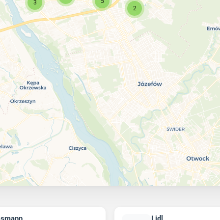
5
3
2
ssmann
Lidl