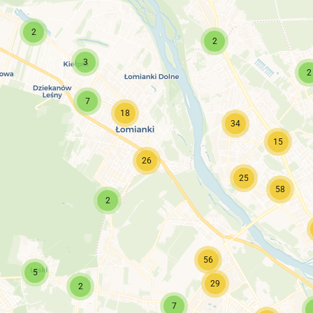
2
2
3
2
7
18
34
15
26
25
58
2
56
5
29
2
7