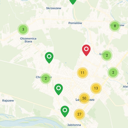
8
3
2
2
11
2
13
50
27