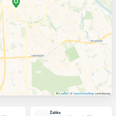
Leaflet
|
©
OpenStreetMap
contributors
Żabka