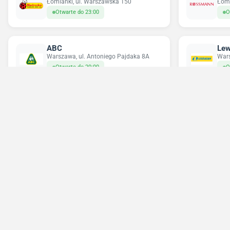
Łomianki, ul. Warszawska 150
Łomi
Otwarte do 23:00
O
ABC
Lew
Warszawa, ul. Antoniego Pajdaka 8A
Wars
Otwarte do 20:00
O
Chorten
Del
Jabłonna, ul. Przylesie 32
Łomi
Otwarte do 23:00
O