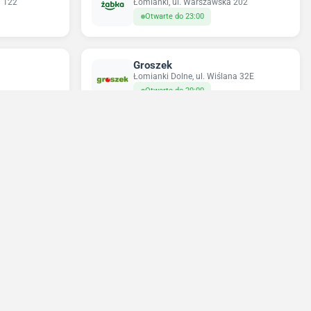
a 122
Łomianki, ul. Warszawska 202
Otwarte do 23:00
Groszek
Łomianki Dolne, ul. Wiślana 32E
Otwarte do 20:00
Odido
a 203
Łomianki, ul. Dolna 47
Otwarte do 22:00