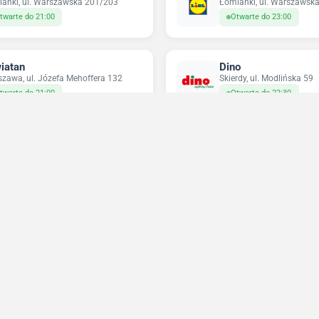
anki, ul. Warszawska 201/203
Łomianki, ul. Warszawsk
twarte do 21:00
Otwarte do 23:00
iatan
Dino
zawa, ul. Józefa Mehoffera 132
Skierdy, ul. Modlińska 59
twarte do 21:00
Otwarte do 22:30
ikatesy Centrum
Pepco
anki, ul. Warszawska 27
Łomianki, ul. Warszawsk
twarte do 22:00
Otwarte do 20:00
Niedziele handlowe 2026
Sprawdź w które niedziele sklepy będą otwarte