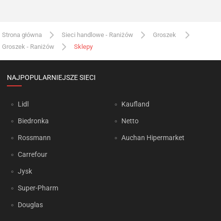
Strona główna
Sieci handlowe - Raniżów
Groszek
Groszek - Raniżów
Sklepy
NAJPOPULARNIEJSZE SIECI
Lidl
Kaufland
Biedronka
Netto
Rossmann
Auchan Hipermarket
Carrefour
Jysk
Super-Pharm
Douglas