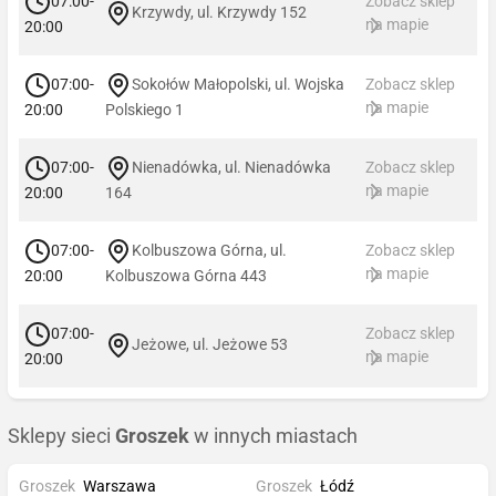
07:00-
Zobacz sklep
Krzywdy, ul. Krzywdy 152
na mapie
20:00
07:00-
Sokołów Małopolski, ul. Wojska
Zobacz sklep
na mapie
20:00
Polskiego 1
07:00-
Nienadówka, ul. Nienadówka
Zobacz sklep
na mapie
20:00
164
07:00-
Kolbuszowa Górna, ul.
Zobacz sklep
na mapie
20:00
Kolbuszowa Górna 443
07:00-
Zobacz sklep
Jeżowe, ul. Jeżowe 53
na mapie
20:00
Sklepy sieci
Groszek
w innych miastach
Groszek
Warszawa
Groszek
Łódź