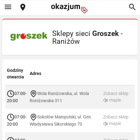
Sklepy sieci
Groszek
-
Raniżów
Godziny
Adres
otwarcia
07:00-
Wola Raniżowska, ul. Wola
Zobacz sklep
na mapie
20:00
Roniżowska 311
07:00-
Sokołów Małopolski, ul. Gen.
Zobacz sklep
na mapie
20:00
Władysława Sikorskiego 70