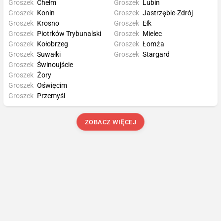
Groszek
Chełm
Groszek
Lubin
Groszek
Konin
Groszek
Jastrzębie-Zdrój
Groszek
Krosno
Groszek
Ełk
Groszek
Piotrków Trybunalski
Groszek
Mielec
Groszek
Kołobrzeg
Groszek
Łomża
Groszek
Suwałki
Groszek
Stargard
Groszek
Świnoujście
Groszek
Żory
Groszek
Oświęcim
Groszek
Przemyśl
ZOBACZ WIĘCEJ