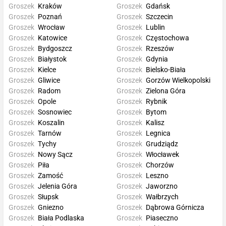
Groszek
Kraków
Groszek
Gdańsk
Groszek
Poznań
Groszek
Szczecin
Groszek
Wrocław
Groszek
Lublin
Groszek
Katowice
Groszek
Częstochowa
Groszek
Bydgoszcz
Groszek
Rzeszów
Groszek
Białystok
Groszek
Gdynia
Groszek
Kielce
Groszek
Bielsko-Biała
Groszek
Gliwice
Groszek
Gorzów Wielkopolski
Groszek
Radom
Groszek
Zielona Góra
Groszek
Opole
Groszek
Rybnik
Groszek
Sosnowiec
Groszek
Bytom
Groszek
Koszalin
Groszek
Kalisz
Groszek
Tarnów
Groszek
Legnica
Groszek
Tychy
Groszek
Grudziądz
Groszek
Nowy Sącz
Groszek
Włocławek
Groszek
Piła
Groszek
Chorzów
Groszek
Zamość
Groszek
Leszno
Groszek
Jelenia Góra
Groszek
Jaworzno
Groszek
Słupsk
Groszek
Wałbrzych
Groszek
Gniezno
Groszek
Dąbrowa Górnicza
Groszek
Biała Podlaska
Groszek
Piaseczno