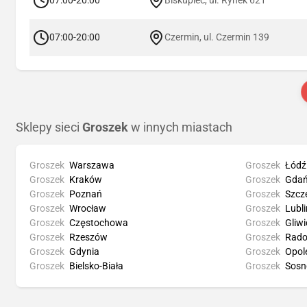
07:00-20:00
Czermin, ul. Czermin 139
Sklepy sieci
Groszek
w innych miastach
Groszek
Warszawa
Groszek
Łódź
Groszek
Kraków
Groszek
Gdań
Groszek
Poznań
Groszek
Szcz
Groszek
Wrocław
Groszek
Lubli
Groszek
Częstochowa
Groszek
Gliwi
Groszek
Rzeszów
Groszek
Rad
Groszek
Gdynia
Groszek
Opol
Groszek
Bielsko-Biała
Groszek
Sosn