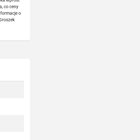
zka wprost
a, co ceny
nformacje o
Groszek