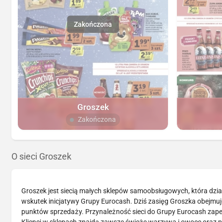
Groszek
Zakończona
O sieci Groszek
Groszek jest siecią małych sklepów samoobsługowych, która dział
wskutek inicjatywy Grupy Eurocash. Dziś zasięg Groszka obejmu
punktów sprzedaży. Przynależność sieci do Grupy Eurocash zapew