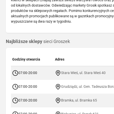
Klienci w sklepach znajdą zawsze świeże warzywa i owoce oraz py
od lokalnych dostawców. Odwiedzając markety Grosik spotkasz się
produktów na sklepowych regałach. Pomimo konkurencyjnych cen, 
aktualnych promocjach publikowane są w gazetkach promocyjnyc
wypuszczane są dwa razy w tygodniu.
Najbliższe sklepy
sieci Groszek
Godziny otwarcia
Adres
07:00-20:00
Stara Wieś, ul. Stara Wieś 40
07:00-20:00
Grudziądz, ul. Gen. Tadeusza B
07:00-20:00
Bramka, ul. Bramka 65
07:00-20:00
Biskupiec, ul. Rynek 621