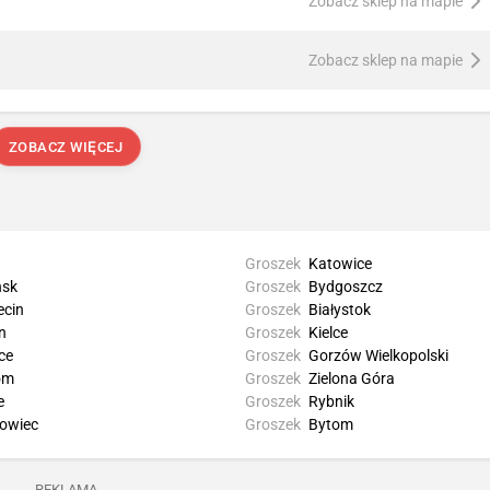
Zobacz sklep na mapie
Zobacz sklep na mapie
ZOBACZ WIĘCEJ
Groszek
Katowice
sk
Groszek
Bydgoszcz
ecin
Groszek
Białystok
n
Groszek
Kielce
ce
Groszek
Gorzów Wielkopolski
om
Groszek
Zielona Góra
e
Groszek
Rybnik
owiec
Groszek
Bytom
REKLAMA