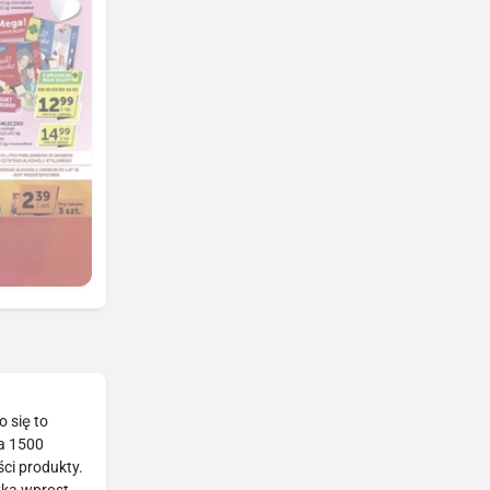
 się to
ła 1500
ci produkty.