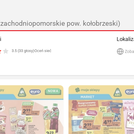
(zachodniopomorskie pow. kołobrzeski)
i
Lokaliz
3.5 (33 głosy)
Oceń sieć
Zoba
NOWA