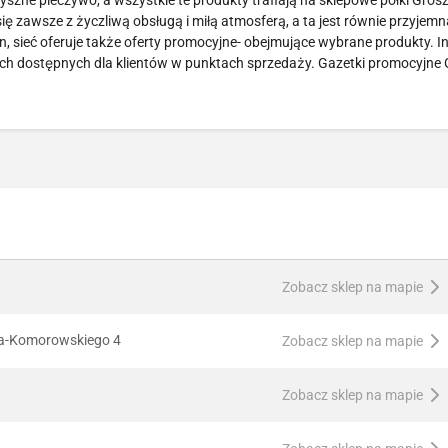
szne pieczywo, a wszystkie te produkty trafiają na sklepowe półki Gros
 zawsze z życzliwą obsługą i miłą atmosferą, a ta jest równie przyjemn
sieć oferuje także oferty promocyjne- obejmujące wybrane produkty. I
h dostępnych dla klientów w punktach sprzedaży. Gazetki promocyjne 
Zobacz sklep na mapie
ora-Komorowskiego 4
Zobacz sklep na mapie
Zobacz sklep na mapie