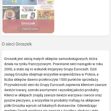
Groszek
Zakończona
O sieci Groszek
Groszek jest siecią małych sklepów samoobsługowych, która
działa na rynku franczyzowym. Powstanie sieci nastąpiło w roku
2000, a stało się to wskutek inicjatywy Grupy Eurocash. Dziś
zasięg Groszka obejmuje wszystkie województwa w Polsce, a
liczba sklepów dawno przekroczyła 1500 punktów sprzedaży.
Przynależność sieci do Grupy Eurocash zapewnia klientom zawsze
świeże towary, szeroki asortyment i wysokiej jakości produkty.
Klienci w sklepach znajdą zawsze świeże warzywa i owoce oraz
pyszne pieczywo, a wszystkie te produkty trafiają na sklepowe
półki Groszka wprost od lokalnych dostawców. Odwiedzając
markety Grosik spotkasz się zawsze z życzliwą obsługą i miłą