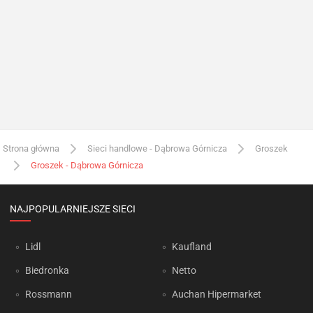
Strona główna
Sieci handlowe - Dąbrowa Górnicza
Groszek
Groszek - Dąbrowa Górnicza
NAJPOPULARNIEJSZE SIECI
Lidl
Kaufland
Biedronka
Netto
Rossmann
Auchan Hipermarket