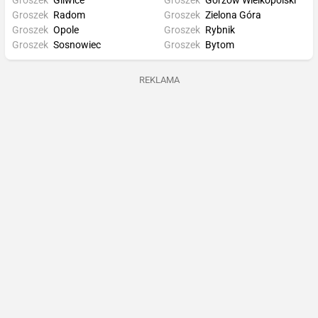
Groszek
Gliwice
Groszek
Gorzów Wielkopolski
Groszek
Radom
Groszek
Zielona Góra
Groszek
Opole
Groszek
Rybnik
Groszek
Sosnowiec
Groszek
Bytom
REKLAMA