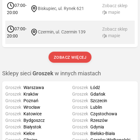
07:00-
Zobacz sklep
Biskupiec, ul. Rynek 621
na mapie
20:00
07:00-
Zobacz sklep
Czermin, ul. Czermin 139
na mapie
20:00
ZOBACZ WIĘCEJ
Sklepy sieci
Groszek
w innych miastach
Groszek
Warszawa
Groszek
Łódź
Groszek
Kraków
Groszek
Gdańsk
Groszek
Poznań
Groszek
Szczecin
Groszek
Wrocław
Groszek
Lublin
Groszek
Katowice
Groszek
Częstochowa
Groszek
Bydgoszcz
Groszek
Rzeszów
Groszek
Białystok
Groszek
Gdynia
Groszek
Kielce
Groszek
Bielsko-Biała