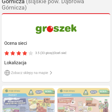
Górnicza
(śląskie pow. Dąbrowa
Górnicza)
Ocena sieci
3.5 (33 głosy)
Oceń sieć
Lokalizacja
Zobacz sklepy na mapie
NOWA
NOWA