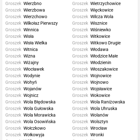
Groszek
Wierzbno
Groszek
Wietrzychowice
Groszek
Wierzbowa
Groszek
Więckowice
Groszek
Wierzchowo
Groszek
Wilcza Wola
Groszek
Wilkołaz Pierwszy
Groszek
Wisznice
Groszek
Winnica
Groszek
Wiśniewko
Groszek
Wisła
Groszek
Witkowice
Groszek
Wisła Wielka
Groszek
Witkowo Drugie
Groszek
Witnica
Groszek
Włodawa
Groszek
Wizna
Groszek
Włodzice Małe
Groszek
Wiżajny
Groszek
Włodzienin
Groszek
Włocławek
Groszek
Włoszakowice
Groszek
Wodynie
Groszek
Wojnowice
Groszek
Wohyń
Groszek
Wojnowo
Groszek
Wojanów
Groszek
Wojsławice
Groszek
Wojnicz
Groszek
Wokowice
Groszek
Wola Błędowska
Groszek
Wola Raniżowska
Groszek
Wola Gułowska
Groszek
Wola Uhruska
Groszek
Wola Morawicka
Groszek
Wolanów
Groszek
Wola Osowińska
Groszek
Wolsztyn
Groszek
Wołczkowo
Groszek
Wrocław
Groszek
Wołkowyja
Groszek
Wronki