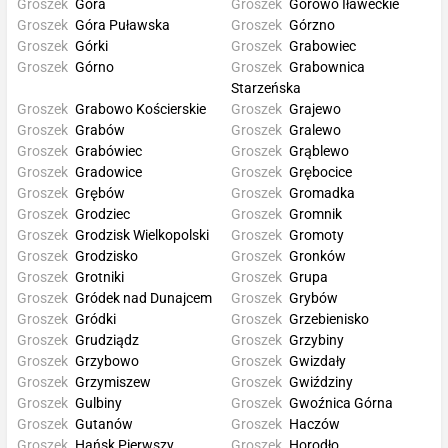
Groszek
Góra
Groszek
Górowo Iławeckie
Groszek
Góra Puławska
Groszek
Górzno
Groszek
Górki
Groszek
Grabowiec
Groszek
Górno
Groszek
Grabownica
Starzeńska
Groszek
Grabowo Kościerskie
Groszek
Grajewo
Groszek
Grabów
Groszek
Gralewo
Groszek
Grabówiec
Groszek
Grąblewo
Groszek
Gradowice
Groszek
Grębocice
Groszek
Grębów
Groszek
Gromadka
Groszek
Grodziec
Groszek
Gromnik
Groszek
Grodzisk Wielkopolski
Groszek
Gromoty
Groszek
Grodzisko
Groszek
Gronków
Groszek
Grotniki
Groszek
Grupa
Groszek
Gródek nad Dunajcem
Groszek
Grybów
Groszek
Gródki
Groszek
Grzebienisko
Groszek
Grudziądz
Groszek
Grzybiny
Groszek
Grzybowo
Groszek
Gwizdały
Groszek
Grzymiszew
Groszek
Gwiździny
Groszek
Gulbiny
Groszek
Gwoźnica Górna
Groszek
Gutanów
Groszek
Haczów
Groszek
Hańsk Pierwszy
Groszek
Horodło