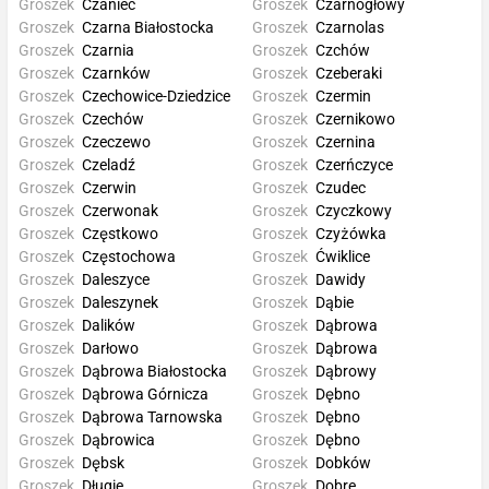
Groszek
Czaniec
Groszek
Czarnogłowy
Groszek
Czarna Białostocka
Groszek
Czarnolas
Groszek
Czarnia
Groszek
Czchów
Groszek
Czarnków
Groszek
Czeberaki
Groszek
Czechowice-Dziedzice
Groszek
Czermin
Groszek
Czechów
Groszek
Czernikowo
Groszek
Czeczewo
Groszek
Czernina
Groszek
Czeladź
Groszek
Czerńczyce
Groszek
Czerwin
Groszek
Czudec
Groszek
Czerwonak
Groszek
Czyczkowy
Groszek
Częstkowo
Groszek
Czyżówka
Groszek
Częstochowa
Groszek
Ćwiklice
Groszek
Daleszyce
Groszek
Dawidy
Groszek
Daleszynek
Groszek
Dąbie
Groszek
Dalików
Groszek
Dąbrowa
Groszek
Darłowo
Groszek
Dąbrowa
Groszek
Dąbrowa Białostocka
Groszek
Dąbrowy
Groszek
Dąbrowa Górnicza
Groszek
Dębno
Groszek
Dąbrowa Tarnowska
Groszek
Dębno
Groszek
Dąbrowica
Groszek
Dębno
Groszek
Dębsk
Groszek
Dobków
Groszek
Długie
Groszek
Dobre