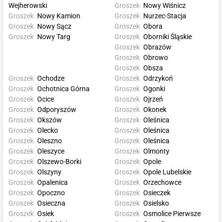
Wejherowski
Groszek
Nowy Wiśnicz
Groszek
Nowy Kamion
Groszek
Nurzec-Stacja
Groszek
Nowy Sącz
Groszek
Obora
Groszek
Nowy Targ
Groszek
Oborniki Śląskie
Groszek
Obrazów
Groszek
Obrowo
Groszek
Obsza
Groszek
Ochodze
Groszek
Odrzykoń
Groszek
Ochotnica Górna
Groszek
Ogonki
Groszek
Ocice
Groszek
Ojrzeń
Groszek
Odporyszów
Groszek
Okonek
Groszek
Okszów
Groszek
Oleśnica
Groszek
Olecko
Groszek
Oleśnica
Groszek
Oleszno
Groszek
Oleśnica
Groszek
Oleszyce
Groszek
Olmonty
Groszek
Olszewo-Borki
Groszek
Opole
Groszek
Olszyny
Groszek
Opole Lubelskie
Groszek
Opalenica
Groszek
Orzechowce
Groszek
Opoczno
Groszek
Osieczek
Groszek
Osieczna
Groszek
Osielsko
Groszek
Osiek
Groszek
Osmolice Pierwsze