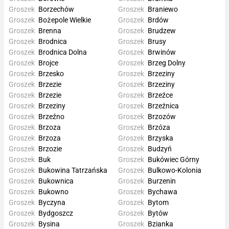
Groszek
Borzechów
Groszek
Braniewo
Groszek
Bożepole Wielkie
Groszek
Brdów
Groszek
Brenna
Groszek
Brudzew
Groszek
Brodnica
Groszek
Brusy
Groszek
Brodnica Dolna
Groszek
Brwinów
Groszek
Brojce
Groszek
Brzeg Dolny
Groszek
Brzesko
Groszek
Brzeziny
Groszek
Brzezie
Groszek
Brzeziny
Groszek
Brzezie
Groszek
Brzeźce
Groszek
Brzeziny
Groszek
Brzeźnica
Groszek
Brzeźno
Groszek
Brzozów
Groszek
Brzoza
Groszek
Brzóza
Groszek
Brzoza
Groszek
Brzyska
Groszek
Brzozie
Groszek
Budzyń
Groszek
Buk
Groszek
Bukówiec Górny
Groszek
Bukowina Tatrzańska
Groszek
Bulkowo-Kolonia
Groszek
Bukownica
Groszek
Burzenin
Groszek
Bukowno
Groszek
Bychawa
Groszek
Byczyna
Groszek
Bytom
Groszek
Bydgoszcz
Groszek
Bytów
Groszek
Bysina
Groszek
Bzianka