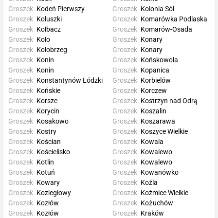
Groszek
Kodeń Pierwszy
Groszek
Kolonia Sól
Groszek
Koluszki
Groszek
Komarówka Podlaska
Groszek
Kołbacz
Groszek
Komarów-Osada
Groszek
Koło
Groszek
Konary
Groszek
Kołobrzeg
Groszek
Konary
Groszek
Konin
Groszek
Końskowola
Groszek
Konin
Groszek
Kopanica
Groszek
Konstantynów Łódzki
Groszek
Korbielów
Groszek
Końskie
Groszek
Korczew
Groszek
Korsze
Groszek
Kostrzyn nad Odrą
Groszek
Korycin
Groszek
Koszalin
Groszek
Kosakowo
Groszek
Koszarawa
Groszek
Kostry
Groszek
Koszyce Wielkie
Groszek
Kościan
Groszek
Kowala
Groszek
Kościelisko
Groszek
Kowalewo
Groszek
Kotlin
Groszek
Kowalewo
Groszek
Kotuń
Groszek
Kowanówko
Groszek
Kowary
Groszek
Koźla
Groszek
Koziegłowy
Groszek
Koźmice Wielkie
Groszek
Kozłów
Groszek
Kożuchów
Groszek
Kozłów
Groszek
Kraków