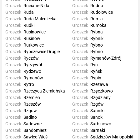
Groszek
Ruciane-Nida
Groszek
Rudno
Groszek
Ruda
Groszek
Rudołowice
Groszek
Ruda Maleniecka
Groszek
Rumia
Groszek
Rudki
Groszek
Rumoka
Groszek
Rusinowice
Groszek
Rybna
Groszek
Rusinów
Groszek
Rybnik
Groszek
Rutkowice
Groszek
Rybno
Groszek
Rybczewice Drugie
Groszek
Rybno
Groszek
Ryczów
Groszek
Rymanów-Zdrój
Groszek
Ryczywół
Groszek
Ryn
Groszek
Rydzewo
Groszek
Ryńsk
Groszek
Rymanów
Groszek
Rypin
Groszek
Rytro
Groszek
Rzezawa
Groszek
Rzeczyca Ziemiańska
Groszek
Rzęczkowo
Groszek
Rzemień
Groszek
Rzędziany
Groszek
Rzeszów
Groszek
Rzgów
Groszek
Rzgów
Groszek
Sanniki
Groszek
Sadlno
Groszek
Sanok
Groszek
Sadowne
Groszek
Sarbinowo
Groszek
Sandomierz
Groszek
Sarnaki
Groszek
Sawice-Wieś
Groszek
Sędziszów Małopolski