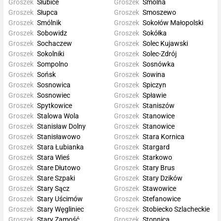
Groszek
Słubice
Groszek
Smolna
Groszek
Słupca
Groszek
Smoszewo
Groszek
Smólnik
Groszek
Sokołów Małopolski
Groszek
Sobowidz
Groszek
Sokółka
Groszek
Sochaczew
Groszek
Solec Kujawski
Groszek
Sokolniki
Groszek
Solec-Zdrój
Groszek
Sompolno
Groszek
Sosnówka
Groszek
Sońsk
Groszek
Sowina
Groszek
Sosnowica
Groszek
Spiczyn
Groszek
Sosnowiec
Groszek
Spławie
Groszek
Spytkowice
Groszek
Staniszów
Groszek
Stalowa Wola
Groszek
Stanowice
Groszek
Stanisław Dolny
Groszek
Stanowice
Groszek
Stanisławowo
Groszek
Stara Kornica
Groszek
Stara Łubianka
Groszek
Stargard
Groszek
Stara Wieś
Groszek
Starkowo
Groszek
Stare Dłutowo
Groszek
Stary Brus
Groszek
Stare Szpaki
Groszek
Stary Dzików
Groszek
Stary Sącz
Groszek
Stawowice
Groszek
Stary Uścimów
Groszek
Stefanowice
Groszek
Stary Węgliniec
Groszek
Stobiecko Szlacheckie
Groszek
Stary Zamość
Groszek
Stopnica