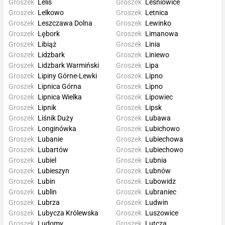
Groszek
Lelis
Groszek
Leśniowice
Groszek
Lelkowo
Groszek
Letnica
Groszek
Leszczawa Dolna
Groszek
Lewinko
Groszek
Lębork
Groszek
Limanowa
Groszek
Libiąż
Groszek
Linia
Groszek
Lidzbark
Groszek
Liniewo
Groszek
Lidzbark Warmiński
Groszek
Lipa
Groszek
Lipiny Górne-Lewki
Groszek
Lipno
Groszek
Lipnica Górna
Groszek
Lipno
Groszek
Lipnica Wielka
Groszek
Lipowiec
Groszek
Lipnik
Groszek
Lipsk
Groszek
Liśnik Duży
Groszek
Lubawa
Groszek
Longinówka
Groszek
Lubichowo
Groszek
Lubanie
Groszek
Lubiechowa
Groszek
Lubartów
Groszek
Lubiechowo
Groszek
Lubiel
Groszek
Lubnia
Groszek
Lubieszyn
Groszek
Lubnów
Groszek
Lubin
Groszek
Lubowidz
Groszek
Lublin
Groszek
Lubraniec
Groszek
Lubrza
Groszek
Ludwin
Groszek
Lubycza Królewska
Groszek
Luszowice
Groszek
Ludomy
Groszek
Lutcza