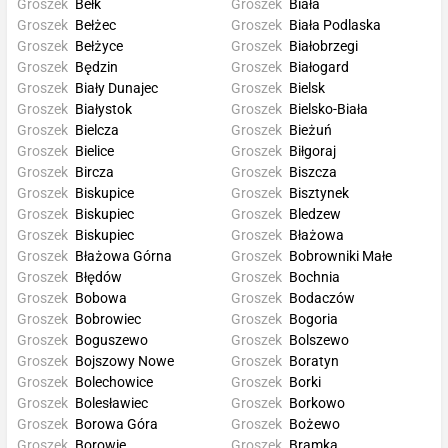
Groszek
Bełk
Groszek
Biała
Groszek
Bełżec
Groszek
Biała Podlaska
Groszek
Bełżyce
Groszek
Białobrzegi
Groszek
Będzin
Groszek
Białogard
Groszek
Biały Dunajec
Groszek
Bielsk
Groszek
Białystok
Groszek
Bielsko-Biała
Groszek
Bielcza
Groszek
Bieżuń
Groszek
Bielice
Groszek
Biłgoraj
Groszek
Bircza
Groszek
Biszcza
Groszek
Biskupice
Groszek
Bisztynek
Groszek
Biskupiec
Groszek
Bledzew
Groszek
Biskupiec
Groszek
Błażowa
Groszek
Błażowa Górna
Groszek
Bobrowniki Małe
Groszek
Błędów
Groszek
Bochnia
Groszek
Bobowa
Groszek
Bodaczów
Groszek
Bobrowiec
Groszek
Bogoria
Groszek
Boguszewo
Groszek
Bolszewo
Groszek
Bojszowy Nowe
Groszek
Boratyn
Groszek
Bolechowice
Groszek
Borki
Groszek
Bolesławiec
Groszek
Borkowo
Groszek
Borowa Góra
Groszek
Bożewo
Groszek
Borowie
Groszek
Bramka