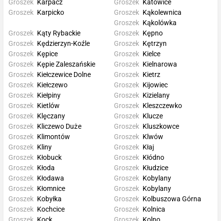
Groszek
Karpacz
Groszek
Katowice
Groszek
Karpicko
Groszek
Kąkolewnica
Groszek
Kąkolówka
Groszek
Kąty Rybackie
Groszek
Kępno
Groszek
Kędzierzyn-Koźle
Groszek
Kętrzyn
Groszek
Kępice
Groszek
Kielce
Groszek
Kępie Zaleszańskie
Groszek
Kielnarowa
Groszek
Kiełczewice Dolne
Groszek
Kietrz
Groszek
Kiełczewo
Groszek
Kijowiec
Groszek
Kiełpiny
Groszek
Kizielany
Groszek
Kietlów
Groszek
Kleszczewko
Groszek
Klęczany
Groszek
Klucze
Groszek
Kliczewo Duże
Groszek
Kluszkowce
Groszek
Klimontów
Groszek
Klwów
Groszek
Kliny
Groszek
Kłaj
Groszek
Kłobuck
Groszek
Kłódno
Groszek
Kłoda
Groszek
Kłudzice
Groszek
Kłodawa
Groszek
Kobylany
Groszek
Kłomnice
Groszek
Kobylany
Groszek
Kobyłka
Groszek
Kolbuszowa Górna
Groszek
Kochcice
Groszek
Kolnica
Groszek
Kock
Groszek
Kolno