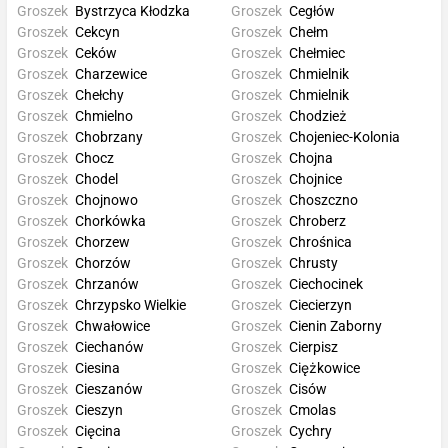
Groszek
Bystrzyca Kłodzka
Groszek
Cegłów
Groszek
Cekcyn
Groszek
Chełm
Groszek
Ceków
Groszek
Chełmiec
Groszek
Charzewice
Groszek
Chmielnik
Groszek
Chełchy
Groszek
Chmielnik
Groszek
Chmielno
Groszek
Chodzież
Groszek
Chobrzany
Groszek
Chojeniec-Kolonia
Groszek
Chocz
Groszek
Chojna
Groszek
Chodel
Groszek
Chojnice
Groszek
Chojnowo
Groszek
Choszczno
Groszek
Chorkówka
Groszek
Chroberz
Groszek
Chorzew
Groszek
Chrośnica
Groszek
Chorzów
Groszek
Chrusty
Groszek
Chrzanów
Groszek
Ciechocinek
Groszek
Chrzypsko Wielkie
Groszek
Ciecierzyn
Groszek
Chwałowice
Groszek
Cienin Zaborny
Groszek
Ciechanów
Groszek
Cierpisz
Groszek
Ciesina
Groszek
Ciężkowice
Groszek
Cieszanów
Groszek
Cisów
Groszek
Cieszyn
Groszek
Cmolas
Groszek
Cięcina
Groszek
Cychry