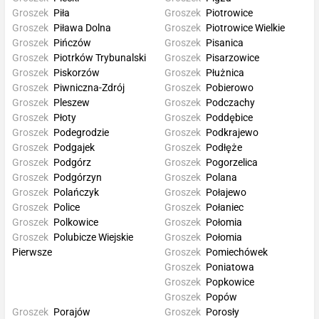
Groszek
Piła
Groszek
Piotrowice
Groszek
Piława Dolna
Groszek
Piotrowice Wielkie
Groszek
Pińczów
Groszek
Pisanica
Groszek
Piotrków Trybunalski
Groszek
Pisarzowice
Groszek
Piskorzów
Groszek
Płużnica
Groszek
Piwniczna-Zdrój
Groszek
Pobierowo
Groszek
Pleszew
Groszek
Podczachy
Groszek
Płoty
Groszek
Poddębice
Groszek
Podegrodzie
Groszek
Podkrajewo
Groszek
Podgajek
Groszek
Podłęże
Groszek
Podgórz
Groszek
Pogorzelica
Groszek
Podgórzyn
Groszek
Polana
Groszek
Polańczyk
Groszek
Połajewo
Groszek
Police
Groszek
Połaniec
Groszek
Polkowice
Groszek
Połomia
Groszek
Polubicze Wiejskie
Groszek
Połomia
Pierwsze
Groszek
Pomiechówek
Groszek
Poniatowa
Groszek
Popkowice
Groszek
Popów
Groszek
Porajów
Groszek
Porosły