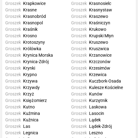
Groszek
Krapkowice
Groszek
Krasnosielc
Groszek
Krasne
Groszek
Krasnystaw
Groszek
Krasnobród
Groszek
Kraszewo
Groszek
Krasnopol
Groszek
Kraśniczyn
Groszek
Kraśnik
Groszek
Krukowo
Groszek
Krosno
Groszek
Krupski Młyn
Groszek
Krotoszyny
Groszek
Kruszewo
Groszek
Królówka
Groszek
Kruszwica
Groszek
Krynica Morska
Groszek
Krzanowice
Groszek
Krynica-Zdrój
Groszek
Krzczonów
Groszek
Krynki
Groszek
Krzesimów
Groszek
Krypno
Groszek
Krzewica
Groszek
Krzywa
Groszek
Kuczbork-Osada
Groszek
Krzywdy
Groszek
Kulesze Kościelne
Groszek
Krzyż
Groszek
Kunów
Groszek
Księżomierz
Groszek
Kurzętnik
Groszek
Kutno
Groszek
Laskowa
Groszek
Kuźmina
Groszek
Lasocin
Groszek
Kuźnica
Groszek
Lądek
Groszek
Las
Groszek
Lądek-Zdrój
Groszek
Legnica
Groszek
Leszno