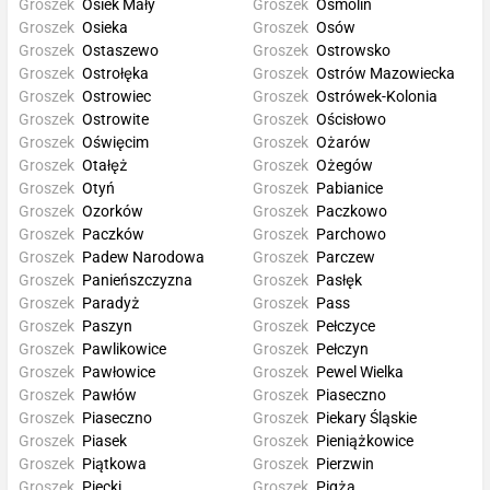
Groszek
Osiek Mały
Groszek
Osmolin
Groszek
Osieka
Groszek
Osów
Groszek
Ostaszewo
Groszek
Ostrowsko
Groszek
Ostrołęka
Groszek
Ostrów Mazowiecka
Groszek
Ostrowiec
Groszek
Ostrówek-Kolonia
Groszek
Ostrowite
Groszek
Ościsłowo
Groszek
Oświęcim
Groszek
Ożarów
Groszek
Otałęż
Groszek
Ożegów
Groszek
Otyń
Groszek
Pabianice
Groszek
Ozorków
Groszek
Paczkowo
Groszek
Paczków
Groszek
Parchowo
Groszek
Padew Narodowa
Groszek
Parczew
Groszek
Panieńszczyzna
Groszek
Pasłęk
Groszek
Paradyż
Groszek
Pass
Groszek
Paszyn
Groszek
Pełczyce
Groszek
Pawlikowice
Groszek
Pełczyn
Groszek
Pawłowice
Groszek
Pewel Wielka
Groszek
Pawłów
Groszek
Piaseczno
Groszek
Piaseczno
Groszek
Piekary Śląskie
Groszek
Piasek
Groszek
Pieniążkowice
Groszek
Piątkowa
Groszek
Pierzwin
Groszek
Piecki
Groszek
Pigża