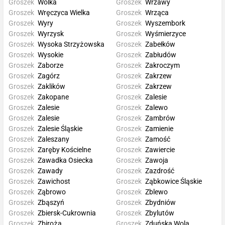
Groszek
Wólka
Groszek
Wrzawy
Groszek
Wręczyca Wielka
Groszek
Wrząca
Groszek
Wyry
Groszek
Wyszembork
Groszek
Wyrzysk
Groszek
Wyśmierzyce
Groszek
Wysoka Strzyżowska
Groszek
Zabełków
Groszek
Wysokie
Groszek
Zabłudów
Groszek
Zaborze
Groszek
Zakroczym
Groszek
Zagórz
Groszek
Zakrzew
Groszek
Zaklików
Groszek
Zakrzew
Groszek
Zakopane
Groszek
Zalesie
Groszek
Zalesie
Groszek
Zalewo
Groszek
Zalesie
Groszek
Zambrów
Groszek
Zalesie Śląskie
Groszek
Zamienie
Groszek
Zaleszany
Groszek
Zamość
Groszek
Zaręby Kościelne
Groszek
Zawiercie
Groszek
Zawadka Osiecka
Groszek
Zawoja
Groszek
Zawady
Groszek
Zazdrość
Groszek
Zawichost
Groszek
Ząbkowice Śląskie
Groszek
Ząbrowo
Groszek
Zblewo
Groszek
Zbąszyń
Groszek
Zbydniów
Groszek
Zbiersk-Cukrownia
Groszek
Zbylutów
Groszek
Zbiroża
Groszek
Zduńska Wola