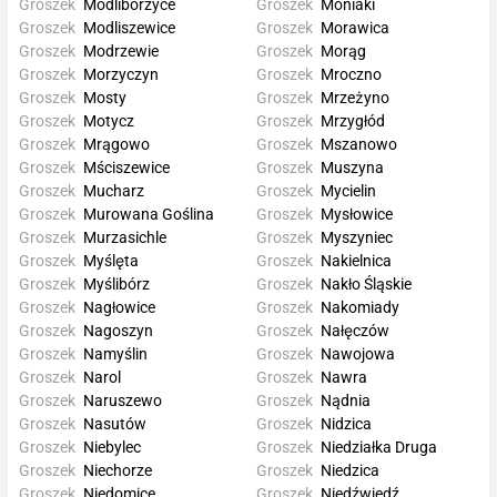
Groszek
Modliborzyce
Groszek
Moniaki
Groszek
Modliszewice
Groszek
Morawica
Groszek
Modrzewie
Groszek
Morąg
Groszek
Morzyczyn
Groszek
Mroczno
Groszek
Mosty
Groszek
Mrzeżyno
Groszek
Motycz
Groszek
Mrzygłód
Groszek
Mrągowo
Groszek
Mszanowo
Groszek
Mściszewice
Groszek
Muszyna
Groszek
Mucharz
Groszek
Mycielin
Groszek
Murowana Goślina
Groszek
Mysłowice
Groszek
Murzasichle
Groszek
Myszyniec
Groszek
Myślęta
Groszek
Nakielnica
Groszek
Myślibórz
Groszek
Nakło Śląskie
Groszek
Nagłowice
Groszek
Nakomiady
Groszek
Nagoszyn
Groszek
Nałęczów
Groszek
Namyślin
Groszek
Nawojowa
Groszek
Narol
Groszek
Nawra
Groszek
Naruszewo
Groszek
Nądnia
Groszek
Nasutów
Groszek
Nidzica
Groszek
Niebylec
Groszek
Niedziałka Druga
Groszek
Niechorze
Groszek
Niedzica
Groszek
Niedomice
Groszek
Niedźwiedź