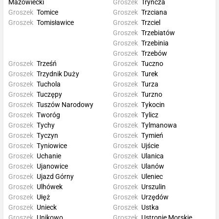
Mazowiecki
Groszek
Tryńcza
Groszek
Tomice
Groszek
Trzciana
Groszek
Tomisławice
Groszek
Trzciel
Groszek
Trzebiatów
Groszek
Trzebinia
Groszek
Trzebów
Groszek
Trześń
Groszek
Tuczno
Groszek
Trzydnik Duży
Groszek
Turek
Groszek
Tuchola
Groszek
Turza
Groszek
Tuczępy
Groszek
Turzno
Groszek
Tuszów Narodowy
Groszek
Tykocin
Groszek
Tworóg
Groszek
Tylicz
Groszek
Tychy
Groszek
Tylmanowa
Groszek
Tyczyn
Groszek
Tymień
Groszek
Tyniowice
Groszek
Ujście
Groszek
Uchanie
Groszek
Ulanica
Groszek
Ujanowice
Groszek
Ulanów
Groszek
Ujazd Górny
Groszek
Uleniec
Groszek
Ulhówek
Groszek
Urszulin
Groszek
Ułęż
Groszek
Urzędów
Groszek
Unieck
Groszek
Ustka
Groszek
Unikowo
Groszek
Ustronie Morskie