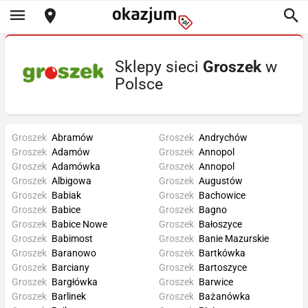
Sklepy sieci
Groszek
w
Polsce
Groszek
Abramów
Groszek
Andrychów
Groszek
Adamów
Groszek
Annopol
Groszek
Adamówka
Groszek
Annopol
Groszek
Albigowa
Groszek
Augustów
Groszek
Babiak
Groszek
Bachowice
Groszek
Babice
Groszek
Bagno
Groszek
Babice Nowe
Groszek
Bałoszyce
Groszek
Babimost
Groszek
Banie Mazurskie
Groszek
Baranowo
Groszek
Bartkówka
Groszek
Barciany
Groszek
Bartoszyce
Groszek
Bargłówka
Groszek
Barwice
Groszek
Barlinek
Groszek
Bażanówka