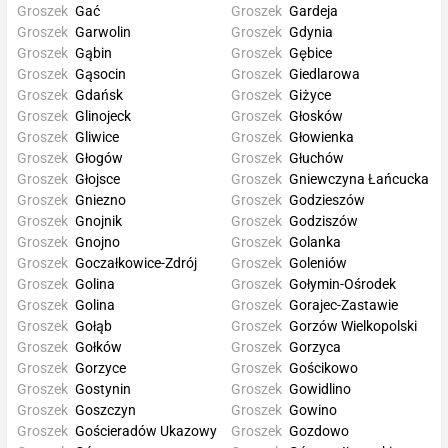
Groszek
Gać
Groszek
Gardeja
Groszek
Garwolin
Groszek
Gdynia
Groszek
Gąbin
Groszek
Gębice
Groszek
Gąsocin
Groszek
Giedlarowa
Groszek
Gdańsk
Groszek
Giżyce
Groszek
Glinojeck
Groszek
Głosków
Groszek
Gliwice
Groszek
Głowienka
Groszek
Głogów
Groszek
Głuchów
Groszek
Głojsce
Groszek
Gniewczyna Łańcucka
Groszek
Gniezno
Groszek
Godzieszów
Groszek
Gnojnik
Groszek
Godziszów
Groszek
Gnojno
Groszek
Golanka
Groszek
Goczałkowice-Zdrój
Groszek
Goleniów
Groszek
Golina
Groszek
Gołymin-Ośrodek
Groszek
Golina
Groszek
Gorajec-Zastawie
Groszek
Gołąb
Groszek
Gorzów Wielkopolski
Groszek
Gołków
Groszek
Gorzyca
Groszek
Gorzyce
Groszek
Gościkowo
Groszek
Gostynin
Groszek
Gowidlino
Groszek
Goszczyn
Groszek
Gowino
Groszek
Gościeradów Ukazowy
Groszek
Gozdowo