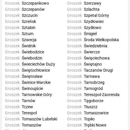
Groszek
Szczepankowo
Groszek
Szerzawy
Groszek
Szczepanów
Groszek
Szlachta
Groszek
Szczucin
Groszek
Szpetal Górny
Groszek
Szreńsk
Groszek
Szydłowiec
Groszek
Sztabin
Groszek
Szydłowo
Groszek
Sztum
Groszek
Śmigiel
Groszek
Szwecja
Groszek
Środa Wielkopolska
Groszek
Świdnik
Groszek
Świedziebnia
Groszek
Świebodzice
Groszek
Świercze
Groszek
Świebodzin
Groszek
Święciechowa
Groszek
Świeciechów Duży
Groszek
Świętajno
Groszek
Świętochłowice
Groszek
Taczanów Drugi
Groszek
Świętosław
Groszek
Tarnawa
Groszek
Świnice Warckie
Groszek
Tarnobrzeg
Groszek
Świnoujście
Groszek
Tarnogród
Groszek
Tarnowskie Góry
Groszek
Tereszpol-Zaorenda
Groszek
Tarnów
Groszek
Tęgoborze
Groszek
Tczew
Groszek
Tłuszcz
Groszek
Terespol
Groszek
Tomaszowice
Groszek
Tomaszów Lubelski
Groszek
Topiło
Groszek
Tomaszów
Groszek
Trębki Nowe