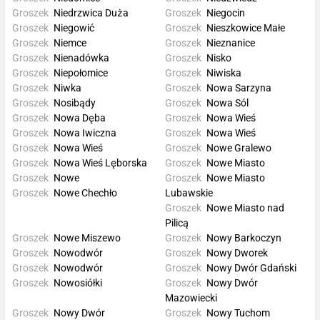
Groszek
Niedrzwica Duża
Groszek
Niegocin
Groszek
Niegowić
Groszek
Nieszkowice Małe
Groszek
Niemce
Groszek
Nieznanice
Groszek
Nienadówka
Groszek
Nisko
Groszek
Niepołomice
Groszek
Niwiska
Groszek
Niwka
Groszek
Nowa Sarzyna
Groszek
Nosibądy
Groszek
Nowa Sól
Groszek
Nowa Dęba
Groszek
Nowa Wieś
Groszek
Nowa Iwiczna
Groszek
Nowa Wieś
Groszek
Nowa Wieś
Groszek
Nowe Gralewo
Groszek
Nowa Wieś Lęborska
Groszek
Nowe Miasto
Groszek
Nowe
Groszek
Nowe Miasto
Groszek
Nowe Chechło
Lubawskie
Groszek
Nowe Miasto nad
Pilicą
Groszek
Nowe Miszewo
Groszek
Nowy Barkoczyn
Groszek
Nowodwór
Groszek
Nowy Dworek
Groszek
Nowodwór
Groszek
Nowy Dwór Gdański
Groszek
Nowosiółki
Groszek
Nowy Dwór
Mazowiecki
Groszek
Nowy Dwór
Groszek
Nowy Tuchom