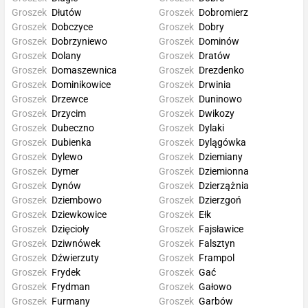
Groszek
Dłutów
Groszek
Dobromierz
Groszek
Dobczyce
Groszek
Dobry
Groszek
Dobrzyniewo
Groszek
Dominów
Groszek
Dolany
Groszek
Dratów
Groszek
Domaszewnica
Groszek
Drezdenko
Groszek
Dominikowice
Groszek
Drwinia
Groszek
Drzewce
Groszek
Duninowo
Groszek
Drzycim
Groszek
Dwikozy
Groszek
Dubeczno
Groszek
Dylaki
Groszek
Dubienka
Groszek
Dylągówka
Groszek
Dylewo
Groszek
Dziemiany
Groszek
Dymer
Groszek
Dziemionna
Groszek
Dynów
Groszek
Dzierzążnia
Groszek
Dziembowo
Groszek
Dzierzgoń
Groszek
Dziewkowice
Groszek
Ełk
Groszek
Dzięcioły
Groszek
Fajsławice
Groszek
Dziwnówek
Groszek
Falsztyn
Groszek
Dźwierzuty
Groszek
Frampol
Groszek
Frydek
Groszek
Gać
Groszek
Frydman
Groszek
Gałowo
Groszek
Furmany
Groszek
Garbów