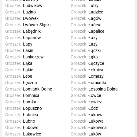
Groszek
Ludwików
Groszek
Lutry
Groszek
Luzino
Groszek
Ładzice
Groszek
Lwówek
Groszek
Łagów
Groszek
Lwówek Śląski
Groszek
Łańcut
Groszek
Łabędnik
Groszek
Łapalice
Groszek
Łapanów
Groszek
Łazy
Groszek
Łapy
Groszek
Łazy
Groszek
Łasin
Groszek
Łączki
Groszek
Łaskarzew
Groszek
Łąka
Groszek
Łąka
Groszek
Łęczyce
Groszek
Łąkie
Groszek
Łęknica
Groszek
Łeba
Groszek
Łomazy
Groszek
Łęczna
Groszek
Łomianki
Groszek
Łomianki Dolne
Groszek
Łososina Dolna
Groszek
Łomnica
Groszek
Łowce
Groszek
Łomża
Groszek
Łowicz
Groszek
Łopuszno
Groszek
Łódź
Groszek
Łubnica
Groszek
Łukowa
Groszek
Łubno
Groszek
Łukowa
Groszek
Łubowo
Groszek
Łukowica
Groszek
Łukawiec
Groszek
Łuków