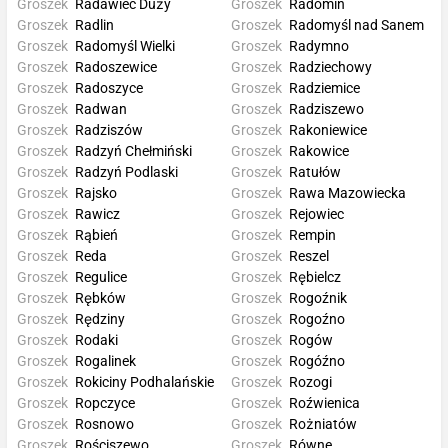
Groszek
Radawiec Duży
Groszek
Radomin
Groszek
Radlin
Groszek
Radomyśl nad Sanem
Groszek
Radomyśl Wielki
Groszek
Radymno
Groszek
Radoszewice
Groszek
Radziechowy
Groszek
Radoszyce
Groszek
Radziemice
Groszek
Radwan
Groszek
Radziszewo
Groszek
Radziszów
Groszek
Rakoniewice
Groszek
Radzyń Chełmiński
Groszek
Rakowice
Groszek
Radzyń Podlaski
Groszek
Ratułów
Groszek
Rajsko
Groszek
Rawa Mazowiecka
Groszek
Rawicz
Groszek
Rejowiec
Groszek
Rąbień
Groszek
Rempin
Groszek
Reda
Groszek
Reszel
Groszek
Regulice
Groszek
Rębielcz
Groszek
Rębków
Groszek
Rogoźnik
Groszek
Rędziny
Groszek
Rogoźno
Groszek
Rodaki
Groszek
Rogów
Groszek
Rogalinek
Groszek
Rogóźno
Groszek
Rokiciny Podhalańskie
Groszek
Rozogi
Groszek
Ropczyce
Groszek
Roźwienica
Groszek
Rosnowo
Groszek
Rożniatów
Groszek
Rościszewo
Groszek
Równe