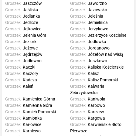
Groszek
Jaszczów
Groszek
Jaworzno
Groszek
Jaśliska
Groszek
Jazowsko
Groszek
Jedlanka
Groszek
Jeleśnia
Groszek
Jedlicze
Groszek
Jemielnica
Groszek
Jejkowice
Groszek
Jerzykowo
Groszek
Jelenia Góra
Groszek
Jezierzyce Kościelne
Groszek
Jeziorki
Groszek
Jodłówka
Groszek
Jeżowe
Groszek
Jordanowo
Groszek
Jędrzejów
Groszek
Józefów nad Wisłą
Groszek
Jodłowno
Groszek
Juszkowo
Groszek
Kaczki
Groszek
Kaliska Kościerskie
Groszek
Kaczory
Groszek
Kalisz
Groszek
Kadcza
Groszek
Kalisz Pomorski
Groszek
Kaleń
Groszek
Kalwaria
Zebrzydowska
Groszek
Kamienica Górna
Groszek
Kaniwola
Groszek
Kamienna Góra
Groszek
Karbowo
Groszek
Kamień Pomorski
Groszek
Karczew
Groszek
Kamionka
Groszek
Kargowa
Groszek
Karłowice
Groszek
Karwieńskie Błoto
Groszek
Karniewo
Pierwsze