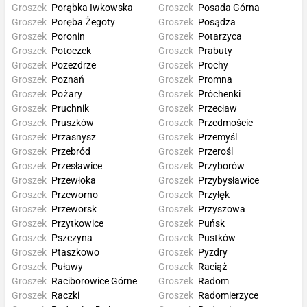
Groszek
Porąbka Iwkowska
Groszek
Posada Górna
Groszek
Poręba Żegoty
Groszek
Posądza
Groszek
Poronin
Groszek
Potarzyca
Groszek
Potoczek
Groszek
Prabuty
Groszek
Pozezdrze
Groszek
Prochy
Groszek
Poznań
Groszek
Promna
Groszek
Pożary
Groszek
Próchenki
Groszek
Pruchnik
Groszek
Przecław
Groszek
Pruszków
Groszek
Przedmoście
Groszek
Przasnysz
Groszek
Przemyśl
Groszek
Przebród
Groszek
Przerośl
Groszek
Przesławice
Groszek
Przyborów
Groszek
Przewłoka
Groszek
Przybysławice
Groszek
Przeworno
Groszek
Przyłęk
Groszek
Przeworsk
Groszek
Przyszowa
Groszek
Przytkowice
Groszek
Puńsk
Groszek
Pszczyna
Groszek
Pustków
Groszek
Ptaszkowo
Groszek
Pyzdry
Groszek
Puławy
Groszek
Raciąż
Groszek
Raciborowice Górne
Groszek
Radom
Groszek
Raczki
Groszek
Radomierzyce