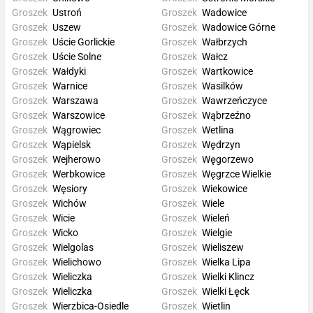
Groszek
Ustroń
Groszek
Wadowice
Groszek
Uszew
Groszek
Wadowice Górne
Groszek
Uście Gorlickie
Groszek
Wałbrzych
Groszek
Uście Solne
Groszek
Wałcz
Groszek
Wałdyki
Groszek
Wartkowice
Groszek
Warnice
Groszek
Wasilków
Groszek
Warszawa
Groszek
Wawrzeńczyce
Groszek
Warszowice
Groszek
Wąbrzeźno
Groszek
Wągrowiec
Groszek
Wetlina
Groszek
Wąpielsk
Groszek
Wędrzyn
Groszek
Wejherowo
Groszek
Węgorzewo
Groszek
Werbkowice
Groszek
Węgrzce Wielkie
Groszek
Węsiory
Groszek
Wiekowice
Groszek
Wichów
Groszek
Wiele
Groszek
Wicie
Groszek
Wieleń
Groszek
Wicko
Groszek
Wielgie
Groszek
Wielgolas
Groszek
Wieliszew
Groszek
Wielichowo
Groszek
Wielka Lipa
Groszek
Wieliczka
Groszek
Wielki Klincz
Groszek
Wieliczka
Groszek
Wielki Łęck
Groszek
Wierzbica-Osiedle
Groszek
Wietlin