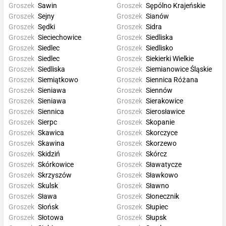
Groszek
Sawin
Groszek
Sępólno Krajeńskie
Groszek
Sejny
Groszek
Sianów
Groszek
Sędki
Groszek
Sidra
Groszek
Sieciechowice
Groszek
Siedliska
Groszek
Siedlec
Groszek
Siedlisko
Groszek
Siedlec
Groszek
Siekierki Wielkie
Groszek
Siedliska
Groszek
Siemianowice Śląskie
Groszek
Siemiątkowo
Groszek
Siennica Różana
Groszek
Sieniawa
Groszek
Siennów
Groszek
Sieniawa
Groszek
Sierakowice
Groszek
Siennica
Groszek
Sierosławice
Groszek
Sierpc
Groszek
Skopanie
Groszek
Skawica
Groszek
Skorczyce
Groszek
Skawina
Groszek
Skorzewo
Groszek
Skidziń
Groszek
Skórcz
Groszek
Skórkowice
Groszek
Sławatycze
Groszek
Skrzyszów
Groszek
Sławkowo
Groszek
Skulsk
Groszek
Sławno
Groszek
Sława
Groszek
Słonecznik
Groszek
Słońsk
Groszek
Słupiec
Groszek
Słotowa
Groszek
Słupsk