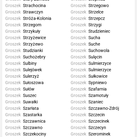
Groszek
Strachocina
Groszek
Strzegowo
Groszek
Strawczyn
Groszek
Strzelce
Groszek
Stróża-Kolonia
Groszek
Strzepcz
Groszek
Strzegom
Groszek
Strzygi
Groszek
Strzykuły
Groszek
Studzieniec
Groszek
Strzyżewice
Groszek
Sucha
Groszek
Strzyżewo
Groszek
Suche
Groszek
Studzianki
Groszek
Suchowola
Groszek
Suchożebry
Groszek
Sulęcin
Groszek
Sulbiny
Groszek
Sulmierzyce
Groszek
Sulejówek
Groszek
Sulmierzyce
Groszek
Sulerzyż
Groszek
Sułkowice
Groszek
Sułoszowa
Groszek
Sypniewo
Groszek
Sułów
Groszek
Szafarnia
Groszek
Suszec
Groszek
Szamotuły
Groszek
Suwałki
Groszek
Szaniec
Groszek
Szarłata
Groszek
Szczawno-Zdrój
Groszek
Szastarka
Groszek
Szczecin
Groszek
Szczawnica
Groszek
Szczecinek
Groszek
Szczawno
Groszek
Szczecyn
Groszek
Szczekociny
Groszek
Szerominek