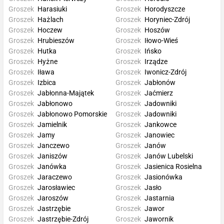
Groszek
Harasiuki
Groszek
Horodyszcze
Groszek
Hażlach
Groszek
Horyniec-Zdrój
Groszek
Hoczew
Groszek
Hoszów
Groszek
Hrubieszów
Groszek
Iłowo-Wieś
Groszek
Hutka
Groszek
Ińsko
Groszek
Hyżne
Groszek
Irządze
Groszek
Iława
Groszek
Iwonicz-Zdrój
Groszek
Izbica
Groszek
Jabłonów
Groszek
Jabłonna-Majątek
Groszek
Jaćmierz
Groszek
Jabłonowo
Groszek
Jadowniki
Groszek
Jabłonowo Pomorskie
Groszek
Jadowniki
Groszek
Jamielnik
Groszek
Jankowce
Groszek
Jamy
Groszek
Janowiec
Groszek
Janczewo
Groszek
Janów
Groszek
Janiszów
Groszek
Janów Lubelski
Groszek
Janówka
Groszek
Jasienica Rosielna
Groszek
Jaraczewo
Groszek
Jasionówka
Groszek
Jarosławiec
Groszek
Jasło
Groszek
Jaroszów
Groszek
Jastarnia
Groszek
Jastrzębie
Groszek
Jawor
Groszek
Jastrzębie-Zdrój
Groszek
Jawornik