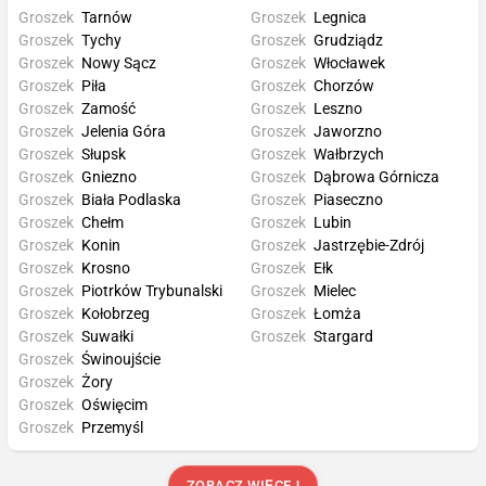
Groszek
Tarnów
Groszek
Legnica
Groszek
Tychy
Groszek
Grudziądz
Groszek
Nowy Sącz
Groszek
Włocławek
Groszek
Piła
Groszek
Chorzów
Groszek
Zamość
Groszek
Leszno
Groszek
Jelenia Góra
Groszek
Jaworzno
Groszek
Słupsk
Groszek
Wałbrzych
Groszek
Gniezno
Groszek
Dąbrowa Górnicza
Groszek
Biała Podlaska
Groszek
Piaseczno
Groszek
Chełm
Groszek
Lubin
Groszek
Konin
Groszek
Jastrzębie-Zdrój
Groszek
Krosno
Groszek
Ełk
Groszek
Piotrków Trybunalski
Groszek
Mielec
Groszek
Kołobrzeg
Groszek
Łomża
Groszek
Suwałki
Groszek
Stargard
Groszek
Świnoujście
Groszek
Żory
Groszek
Oświęcim
Groszek
Przemyśl
ZOBACZ WIĘCEJ