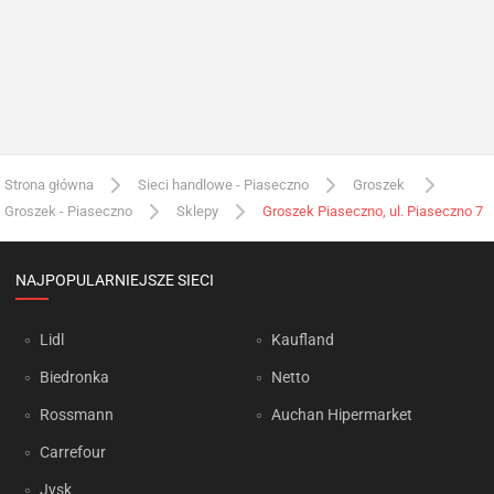
Strona główna
Sieci handlowe - Piaseczno
Groszek
Groszek - Piaseczno
Sklepy
Groszek Piaseczno, ul. Piaseczno 7
NAJPOPULARNIEJSZE SIECI
Lidl
Kaufland
Biedronka
Netto
Rossmann
Auchan Hipermarket
Carrefour
Jysk