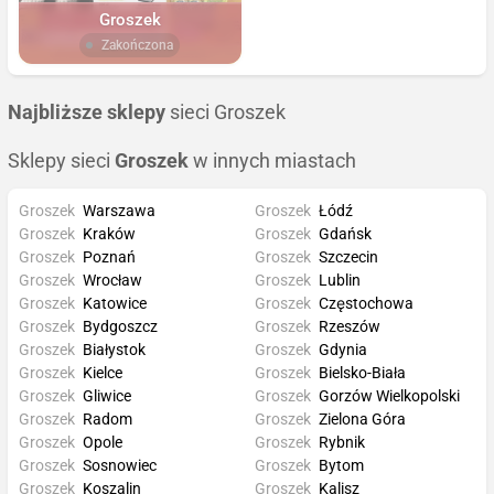
Groszek
Zakończona
Najbliższe sklepy
sieci Groszek
Sklepy sieci
Groszek
w innych miastach
Groszek
Warszawa
Groszek
Łódź
Groszek
Kraków
Groszek
Gdańsk
Groszek
Poznań
Groszek
Szczecin
Groszek
Wrocław
Groszek
Lublin
Groszek
Katowice
Groszek
Częstochowa
Groszek
Bydgoszcz
Groszek
Rzeszów
Groszek
Białystok
Groszek
Gdynia
Groszek
Kielce
Groszek
Bielsko-Biała
Groszek
Gliwice
Groszek
Gorzów Wielkopolski
Groszek
Radom
Groszek
Zielona Góra
Groszek
Opole
Groszek
Rybnik
Groszek
Sosnowiec
Groszek
Bytom
Groszek
Koszalin
Groszek
Kalisz