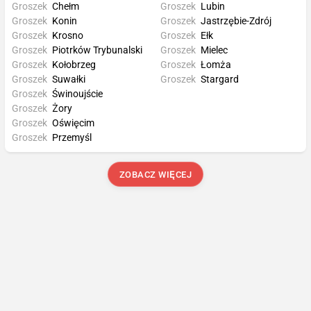
Groszek
Chełm
Groszek
Lubin
Groszek
Konin
Groszek
Jastrzębie-Zdrój
Groszek
Krosno
Groszek
Ełk
Groszek
Piotrków Trybunalski
Groszek
Mielec
Groszek
Kołobrzeg
Groszek
Łomża
Groszek
Suwałki
Groszek
Stargard
Groszek
Świnoujście
Groszek
Żory
Groszek
Oświęcim
Groszek
Przemyśl
ZOBACZ WIĘCEJ