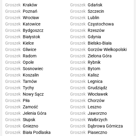
Groszek
Kraków
Groszek
Gdańsk
Groszek
Poznań
Groszek
Szczecin
Groszek
Wrocław
Groszek
Lublin
Groszek
Katowice
Groszek
Częstochowa
Groszek
Bydgoszcz
Groszek
Rzeszów
Groszek
Białystok
Groszek
Gdynia
Groszek
Kielce
Groszek
Bielsko-Biała
Groszek
Gliwice
Groszek
Gorzów Wielkopolski
Groszek
Radom
Groszek
Zielona Góra
Groszek
Opole
Groszek
Rybnik
Groszek
Sosnowiec
Groszek
Bytom
Groszek
Koszalin
Groszek
Kalisz
Groszek
Tarnów
Groszek
Legnica
Groszek
Tychy
Groszek
Grudziądz
Groszek
Nowy Sącz
Groszek
Włocławek
Groszek
Piła
Groszek
Chorzów
Groszek
Zamość
Groszek
Leszno
Groszek
Jelenia Góra
Groszek
Jaworzno
Groszek
Słupsk
Groszek
Wałbrzych
Groszek
Gniezno
Groszek
Dąbrowa Górnicza
Groszek
Biała Podlaska
Groszek
Piaseczno