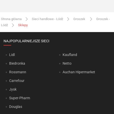
Strona główna
Sieci handlowe - Łódź
Groszek
Groszek -
Łódź
Sklepy
NAJPOPULARNIEJSZE SIECI
Lidl
Kaufland
Biedronka
Netto
Rossmann
Auchan Hipermarket
Carrefour
Jysk
Super-Pharm
Douglas