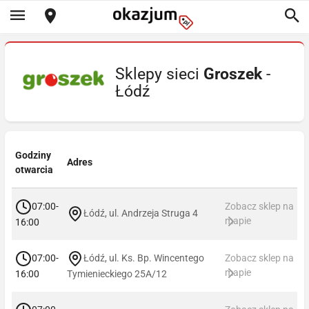
Sklepy sieci
Groszek
-
Łódź
Godziny
Adres
otwarcia
07:00-
Zobacz sklep na
Łódź, ul. Andrzeja Struga 4
mapie
16:00
07:00-
Łódź, ul. Ks. Bp. Wincentego
Zobacz sklep na
mapie
16:00
Tymienieckiego 25A/12