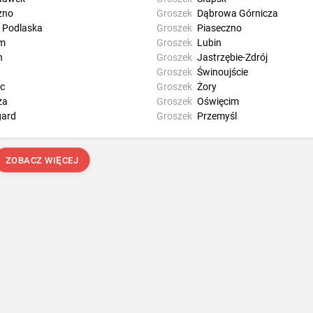
zno
Groszek
Dąbrowa Górnicza
a Podlaska
Groszek
Piaseczno
m
Groszek
Lubin
n
Groszek
Jastrzębie-Zdrój
Groszek
Świnoujście
ec
Groszek
Żory
ża
Groszek
Oświęcim
gard
Groszek
Przemyśl
ZOBACZ WIĘCEJ