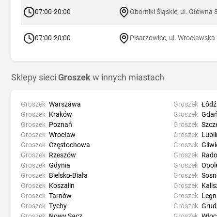
07:00-20:00
Oborniki Śląskie, ul. Główna 
07:00-20:00
Pisarzowice, ul. Wrocławska
Sklepy sieci
Groszek
w innych miastach
Groszek
Warszawa
Groszek
Łódź
Groszek
Kraków
Groszek
Gdań
Groszek
Poznań
Groszek
Szcz
Groszek
Wrocław
Groszek
Lubli
Groszek
Częstochowa
Groszek
Gliwi
Groszek
Rzeszów
Groszek
Rad
Groszek
Gdynia
Groszek
Opol
Groszek
Bielsko-Biała
Groszek
Sosn
Groszek
Koszalin
Groszek
Kalis
Groszek
Tarnów
Groszek
Legn
Groszek
Tychy
Groszek
Grud
Groszek
Nowy Sącz
Groszek
Włoc