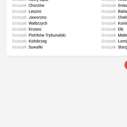
Groszek
Chorzów
Groszek
Gnie
Groszek
Leszno
Groszek
Biał
Groszek
Jaworzno
Groszek
Cheł
Groszek
Wałbrzych
Groszek
Koni
Groszek
Krosno
Groszek
Ełk
Groszek
Piotrków Trybunalski
Groszek
Miel
Groszek
Kołobrzeg
Groszek
Łom
Groszek
Suwałki
Groszek
Star