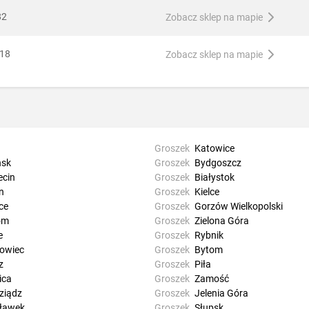
82
Zobacz sklep na mapie
 18
Zobacz sklep na mapie
Groszek
Katowice
sk
Groszek
Bydgoszcz
ecin
Groszek
Białystok
n
Groszek
Kielce
ce
Groszek
Gorzów Wielkopolski
om
Groszek
Zielona Góra
e
Groszek
Rybnik
owiec
Groszek
Bytom
z
Groszek
Piła
ica
Groszek
Zamość
ziądz
Groszek
Jelenia Góra
ławek
Groszek
Słupsk