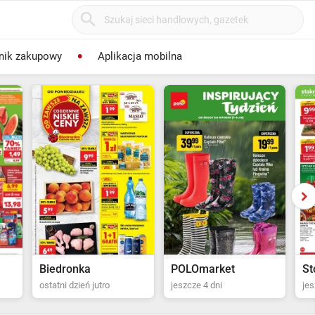
nik zakupowy
Aplikacja mobilna
POLOmarket
Stokrotka Supermarket
Al
jeszcze 4 dni
jeszcze 5 dni
ost