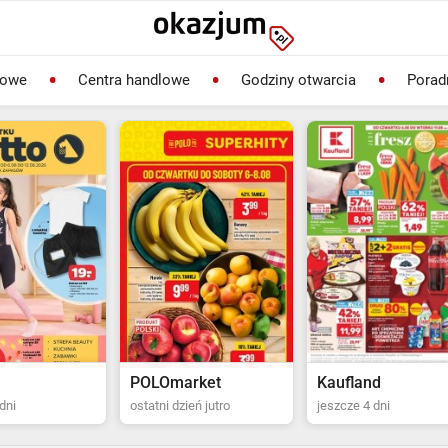
lowe
Centra handlowe
Godziny otwarcia
Porad
rket
Kaufland
Biedronka
ień jutro
jeszcze 4 dni
ostatni dzień jutro