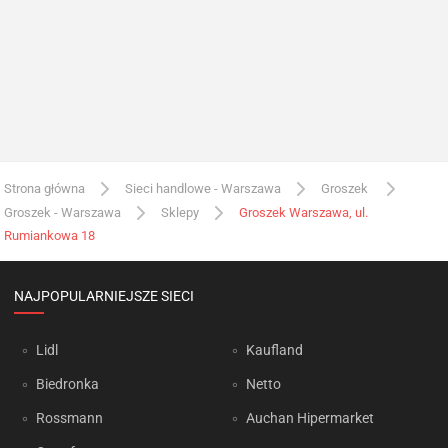
Strona główna
Sieci handlowe - Warszawa
Groszek
Groszek - Warszawa
Sklepy
Groszek Warszawa, ul.
Rumiankowa 18
NAJPOPULARNIEJSZE SIECI
Lidl
Kaufland
Biedronka
Netto
Rossmann
Auchan Hipermarket