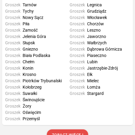
Groszek
Tarnów
Groszek
Legnica
Groszek
Tychy
Groszek
Grudziądz
Groszek
Nowy Sącz
Groszek
Włocławek
Groszek
Piła
Groszek
Chorzów
Groszek
Zamość
Groszek
Leszno
Groszek
Jelenia Góra
Groszek
Jaworzno
Groszek
Słupsk
Groszek
Wałbrzych
Groszek
Gniezno
Groszek
Dąbrowa Górnicza
Groszek
Biała Podlaska
Groszek
Piaseczno
Groszek
Chełm
Groszek
Lubin
Groszek
Konin
Groszek
Jastrzębie-Zdrój
Groszek
Krosno
Groszek
Ełk
Groszek
Piotrków Trybunalski
Groszek
Mielec
Groszek
Kołobrzeg
Groszek
Łomża
Groszek
Suwałki
Groszek
Stargard
Groszek
Świnoujście
Groszek
Żory
Groszek
Oświęcim
Groszek
Przemyśl
ZOBACZ WIĘCEJ