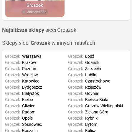
Groszek
Zakończona
Najbliższe sklepy
sieci Groszek
Sklepy sieci
Groszek
w innych miastach
Groszek
Warszawa
Groszek
Łódź
Groszek
Kraków
Groszek
Gdańsk
Groszek
Poznań
Groszek
Szczecin
Groszek
Wrocław
Groszek
Lublin
Groszek
Katowice
Groszek
Częstochowa
Groszek
Bydgoszcz
Groszek
Rzeszów
Groszek
Białystok
Groszek
Gdynia
Groszek
Kielce
Groszek
Bielsko-Biała
Groszek
Gliwice
Groszek
Gorzów Wielkopolski
Groszek
Radom
Groszek
Zielona Góra
Groszek
Opole
Groszek
Rybnik
Groszek
Sosnowiec
Groszek
Bytom
Groszek
Koszalin
Groszek
Kalisz