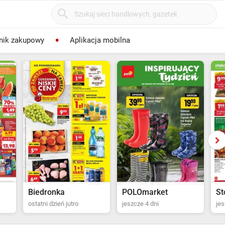
nik zakupowy
Aplikacja mobilna
POLOmarket
Stokrotka Supermarket
Al
jeszcze 4 dni
jeszcze 5 dni
ost