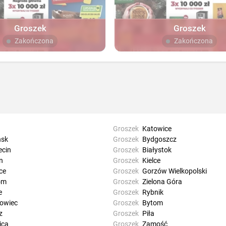
Groszek
Groszek
Zakończona
Zakończona
Groszek
Katowice
sk
Groszek
Bydgoszcz
ecin
Groszek
Białystok
n
Groszek
Kielce
ce
Groszek
Gorzów Wielkopolski
om
Groszek
Zielona Góra
e
Groszek
Rybnik
owiec
Groszek
Bytom
z
Groszek
Piła
ica
Groszek
Zamość