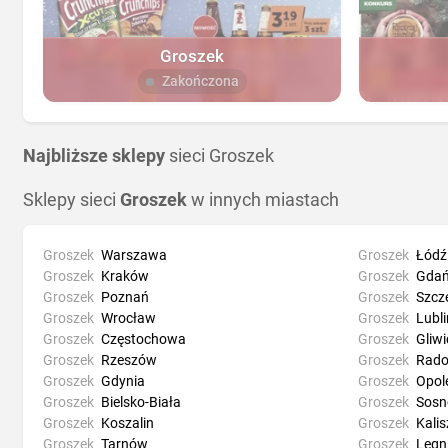
Groszek
Zakończona
Najbliższe sklepy
sieci Groszek
Sklepy sieci
Groszek
w innych miastach
Groszek
Warszawa
Groszek
Łódź
Groszek
Kraków
Groszek
Gdań
Groszek
Poznań
Groszek
Szcz
Groszek
Wrocław
Groszek
Lubli
Groszek
Częstochowa
Groszek
Gliwi
Groszek
Rzeszów
Groszek
Rad
Groszek
Gdynia
Groszek
Opol
Groszek
Bielsko-Biała
Groszek
Sosn
Groszek
Koszalin
Groszek
Kalis
Groszek
Tarnów
Groszek
Legn