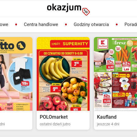
lowe
Centra handlowe
Godziny otwarcia
Porad
rket
Kaufland
Biedronka
ień jutro
jeszcze 4 dni
ostatni dzień jutro