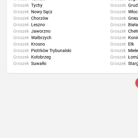
Groszek
Tychy
Groszek
Grud
Groszek
Nowy Sącz
Groszek
Włoc
Groszek
Chorzów
Groszek
Gnie
Groszek
Leszno
Groszek
Biał
Groszek
Jaworzno
Groszek
Cheł
Groszek
Wałbrzych
Groszek
Koni
Groszek
Krosno
Groszek
Ełk
Groszek
Piotrków Trybunalski
Groszek
Miel
Groszek
Kołobrzeg
Groszek
Łom
Groszek
Suwałki
Groszek
Star