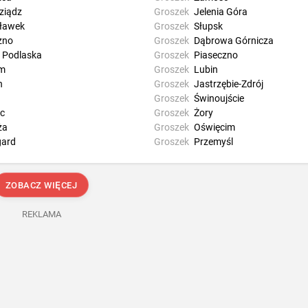
ziądz
Groszek
Jelenia Góra
ławek
Groszek
Słupsk
zno
Groszek
Dąbrowa Górnicza
a Podlaska
Groszek
Piaseczno
m
Groszek
Lubin
n
Groszek
Jastrzębie-Zdrój
Groszek
Świnoujście
ec
Groszek
Żory
ża
Groszek
Oświęcim
gard
Groszek
Przemyśl
ZOBACZ WIĘCEJ
REKLAMA