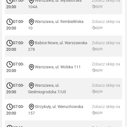
07:00-
Warszawa, ul. Myśliborska
Zobacz sklep na
mapie
20:00
104A
07:00-
Warszawa, ul. Rembielińska
Zobacz sklep na
mapie
20:00
10
07:00-
Babice Nowe, ul. Warszawska
Zobacz sklep na
mapie
20:00
278
07:00-
Zobacz sklep na
Warszawa, ul. Wolska 111
mapie
20:00
07:00-
Warszawa, ul.
Zobacz sklep na
mapie
20:00
Siedmiogrodzka 7/U3
07:00-
Strzykuły, ul. Wieruchowska
Zobacz sklep na
mapie
20:00
157