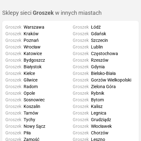
Sklepy sieci
Groszek
w innych miastach
Groszek
Warszawa
Groszek
Łódź
Groszek
Kraków
Groszek
Gdańsk
Groszek
Poznań
Groszek
Szczecin
Groszek
Wrocław
Groszek
Lublin
Groszek
Katowice
Groszek
Częstochowa
Groszek
Bydgoszcz
Groszek
Rzeszów
Groszek
Białystok
Groszek
Gdynia
Groszek
Kielce
Groszek
Bielsko-Biała
Groszek
Gliwice
Groszek
Gorzów Wielkopolski
Groszek
Radom
Groszek
Zielona Góra
Groszek
Opole
Groszek
Rybnik
Groszek
Sosnowiec
Groszek
Bytom
Groszek
Koszalin
Groszek
Kalisz
Groszek
Tarnów
Groszek
Legnica
Groszek
Tychy
Groszek
Grudziądz
Groszek
Nowy Sącz
Groszek
Włocławek
Groszek
Piła
Groszek
Chorzów
Groszek
Zamość
Groszek
Leszno