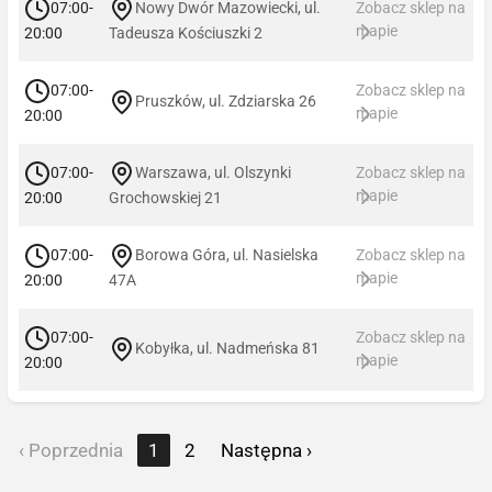
07:00-
Nowy Dwór Mazowiecki, ul.
Zobacz sklep na
mapie
20:00
Tadeusza Kościuszki 2
07:00-
Zobacz sklep na
Pruszków, ul. Zdziarska 26
mapie
20:00
07:00-
Warszawa, ul. Olszynki
Zobacz sklep na
mapie
20:00
Grochowskiej 21
07:00-
Borowa Góra, ul. Nasielska
Zobacz sklep na
mapie
20:00
47A
07:00-
Zobacz sklep na
Kobyłka, ul. Nadmeńska 81
mapie
20:00
‹ Poprzednia
1
2
Następna ›