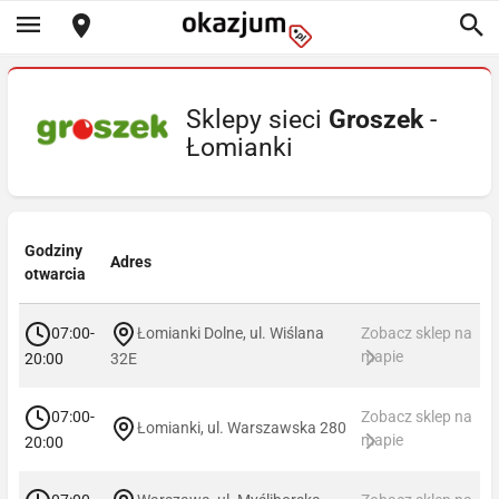
Sklepy sieci
Groszek
-
Łomianki
Godziny
Adres
otwarcia
07:00-
Łomianki Dolne, ul. Wiślana
Zobacz sklep na
mapie
20:00
32E
07:00-
Zobacz sklep na
Łomianki, ul. Warszawska 280
mapie
20:00