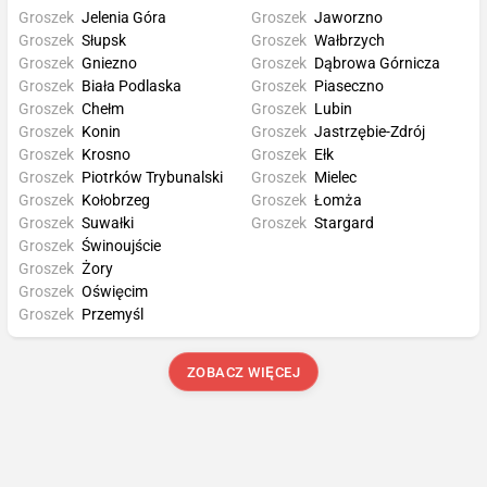
Groszek
Jelenia Góra
Groszek
Jaworzno
Groszek
Słupsk
Groszek
Wałbrzych
Groszek
Gniezno
Groszek
Dąbrowa Górnicza
Groszek
Biała Podlaska
Groszek
Piaseczno
Groszek
Chełm
Groszek
Lubin
Groszek
Konin
Groszek
Jastrzębie-Zdrój
Groszek
Krosno
Groszek
Ełk
Groszek
Piotrków Trybunalski
Groszek
Mielec
Groszek
Kołobrzeg
Groszek
Łomża
Groszek
Suwałki
Groszek
Stargard
Groszek
Świnoujście
Groszek
Żory
Groszek
Oświęcim
Groszek
Przemyśl
ZOBACZ WIĘCEJ