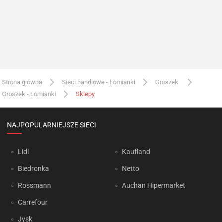
Strona główna
Sieci handlowe - Łomianki
Groszek
Groszek - Łomianki
Sklepy
NAJPOPULARNIEJSZE SIECI
Lidl
Kaufland
Biedronka
Netto
Rossmann
Auchan Hipermarket
Carrefour
Jysk